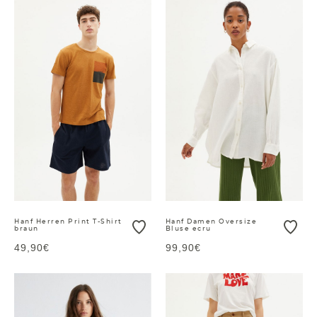
Hanf Herren Print T-Shirt
Hanf Damen Oversize
braun
Bluse ecru
49,90€
99,90€