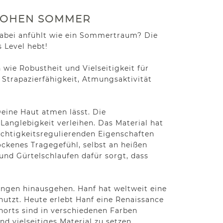
FROHEN SOMMER
h dabei anfühlt wie ein Sommertraum? Die
 Level hebt!
 wie Robustheit und Vielseitigkeit für
Strapazierfähigkeit, Atmungsaktivität
Deine Haut atmen lässt. Die
anglebigkeit verleihen. Das Material hat
chtigkeitsregulierenden Eigenschaften
ckenes Tragegefühl, selbst an heißen
und Gürtelschlaufen dafür sorgt, dass
nungen hinausgehen. Hanf hat weltweit eine
enutzt. Heute erlebt Hanf eine Renaissance
horts sind in verschiedenen Farben
d vielseitiges Material zu setzen.