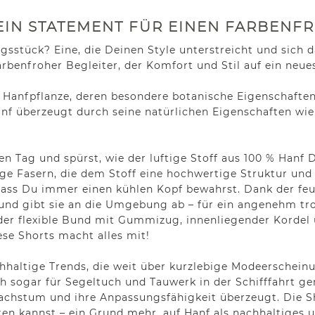
DEIN STATEMENT FÜR EINEN FARBEN
dungsstück? Eine, die Deinen Style unterstreicht und sic
rbenfroher Begleiter, der Komfort und Stil auf ein neues
e Hanfpflanze, deren besondere botanische Eigenschaften
f überzeugt durch seine natürlichen Eigenschaften wie 
en Tag und spürst, wie der luftige Stoff aus 100 % Hanf 
 Fasern, die dem Stoff eine hochwertige Struktur und L
dass Du immer einen kühlen Kopf bewahrst. Dank der feu
und gibt sie an die Umgebung ab – für ein angenehm tro
der flexible Bund mit Gummizug, innenliegender Kordel 
iese Shorts macht alles mit!
chhaltige Trends, die weit über kurzlebige Modeerschei
sch sogar für Segeltuch und Tauwerk in der Schifffahrt g
Wachstum und ihre Anpassungsfähigkeit überzeugt. Die S
ten kannst – ein Grund mehr, auf Hanf als nachhaltiges un