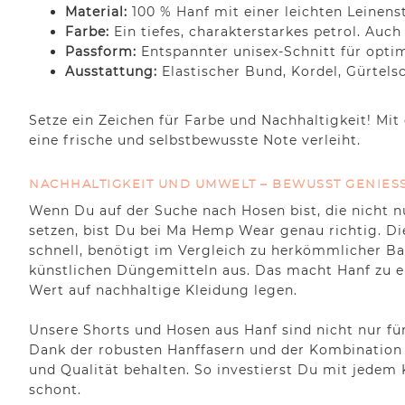
Material:
100 % Hanf mit einer leichten Leinens
Farbe:
Ein tiefes, charakterstarkes petrol. Auch
Passform:
Entspannter unisex-Schnitt für opti
Ausstattung:
Elastischer Bund, Kordel, Gürtels
Setze ein Zeichen für Farbe und Nachhaltigkeit! Mit
eine frische und selbstbewusste Note verleiht.
NACHHALTIGKEIT UND UMWELT – BEWUSST GENIESS
Wenn Du auf der Suche nach Hosen bist, die nicht n
setzen, bist Du bei Ma Hemp Wear genau richtig. Die
schnell, benötigt im Vergleich zu herkömmlicher B
künstlichen Düngemitteln aus. Das macht Hanf zu ein
Wert auf nachhaltige Kleidung legen.
Unsere Shorts und Hosen aus Hanf sind nicht nur fü
Dank der robusten Hanffasern und der Kombination
und Qualität behalten. So investierst Du mit jedem 
schont.