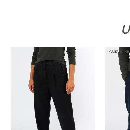
U
Ausverka