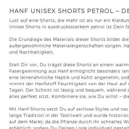
HANF UNISEX SHORTS PETROL – 
Lust auf eine Shorts, die mehr ist als nur ein Klei
Unisex Shorts in ausdrucksstarkem petrol ist Dein fa
Die Grundlage des Materials dieser Shorts bildet di
außergewöhnliche Materialeigenschaften sorgen. Han
und Nachhaltigkeit.
Stell Dir vor, Du trägst diese Shorts an einem warm
Fasergewinnung aus Hanf ermöglicht besonders lange
eine leinenähnliche Haptik und kühlt angenehm, so
nimmt der Hanfstoff Feuchtigkeit von der Haut auf 
Tagen. Der Schnitt ist lässig und bequem, während 
alles perfekt sitzt. Kombiniere sie, wie Du willst – d
Mit Hanf-Shorts setzt Du auf zeitlose Styles und na
lange Tradition in der Textilwelt und wurde histori
auf dem Markt, da die Pflanze durch ihr schnelles 
erhältlich, sodass Du Deinen Look individuell gestal