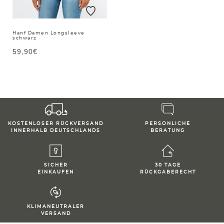
Hanf Damen Longsleeve
schwarz
59,90€
KOSTENLOSER RÜCKVERSAND
PERSONLICHE
INNERHALB DEUTSCHLANDS
BERATUNG
SICHER
30 TAGE
EINKAUFEN
RÜCKGABERECHT
KLIMANEUTRALER
VERSAND