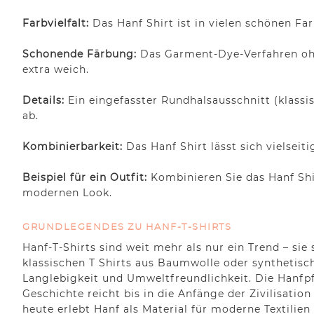
Farbvielfalt:
Das Hanf Shirt ist in vielen schönen Fa
Schonende Färbung:
Das Garment-Dye-Verfahren ohne
extra weich.
Details:
Ein eingefasster Rundhalsausschnitt (klass
ab.
Kombinierbarkeit:
Das Hanf Shirt lässt sich vielsei
Beispiel für ein Outfit:
Kombinieren Sie das Hanf Shir
modernen Look.
GRUNDLEGENDES ZU HANF-T-SHIRTS
Hanf-T-Shirts sind weit mehr als nur ein Trend – si
klassischen T Shirts aus Baumwolle oder synthetis
Langlebigkeit und Umweltfreundlichkeit. Die Hanfpf
Geschichte reicht bis in die Anfänge der Zivilisati
heute erlebt Hanf als Material für moderne Textilien