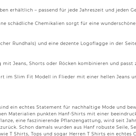
rben erhältlich – passend für jede Jahreszeit und jeden 
 schädliche Chemikalien sorgt für eine wunderschöne, 
ischer Rundhals) und eine dezente Logoflagge in der Se
tig mit Jeans, Shorts oder Röcken kombinieren und passt 
t im Slim Fit Modell in Flieder mit einer hellen Jeans u
e sind ein echtes Statement für nachhaltige Mode und bew
chen Materialien punkten Hanf-Shirts mit einer beeindr
lanze, eine faszinierende Pflanzengattung, wird seit Ja
on zurück. Schon damals wurden aus Hanf robuste Seile, S
 wie T Shirts, Tops und sogar Herren T Shirts ein echtes