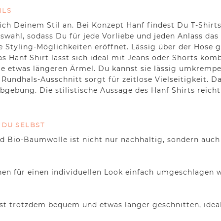
ILS
ich Deinem Stil an. Bei Konzept Hanf findest Du T-Shirt
swahl, sodass Du für jede Vorliebe und jeden Anlass das 
ge Styling-Möglichkeiten eröffnet. Lässig über der Hose 
s Hanf Shirt lässt sich ideal mit Jeans oder Shorts komb
 die etwas längeren Ärmel. Du kannst sie lässig umkremp
he Rundhals-Ausschnitt sorgt für zeitlose Vielseitigkei
arbgebung. Die stilistische Aussage des Hanf Shirts reic
 DU SELBST
 Bio-Baumwolle ist nicht nur nachhaltig, sondern auch
n für einen individuellen Look einfach umgeschlagen w
st trotzdem bequem und etwas länger geschnitten, idea