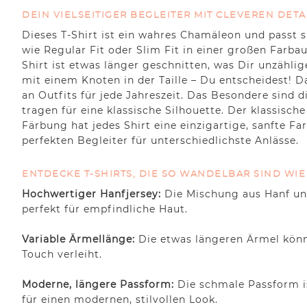
DEIN VIELSEITIGER BEGLEITER MIT CLEVEREN DETA
Dieses T-Shirt ist ein wahres Chamäleon und passt s
wie Regular Fit oder Slim Fit in einer großen Farbau
Shirt ist etwas länger geschnitten, was Dir unzähli
mit einem Knoten in der Taille – Du entscheidest! Da
an Outfits für jede Jahreszeit. Das Besondere sind
tragen für eine klassische Silhouette. Der klassisc
Färbung hat jedes Shirt eine einzigartige, sanfte F
perfekten Begleiter für unterschiedlichste Anlässe.
ENTDECKE T-SHIRTS, DIE SO WANDELBAR SIND WIE
Hochwertiger Hanfjersey:
Die Mischung aus Hanf und
perfekt für empfindliche Haut.
Variable Ärmellänge:
Die etwas längeren Ärmel könne
Touch verleiht.
Moderne, längere Passform:
Die schmale Passform i
für einen modernen, stilvollen Look.