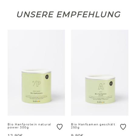
UNSERE EMPFEHLUNG
Bio Hanfprotein natural
Bio Hanfsamen geschält
power 300g
250g
12,90€
9,90€