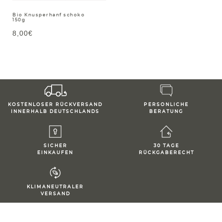
Bio Knusperhanf schoko
150g
8,00€
KOSTENLOSER RÜCKVERSAND
PERSONLICHE
INNERHALB DEUTSCHLANDS
BERATUNG
SICHER
30 TAGE
EINKAUFEN
RÜCKGABERECHT
KLIMANEUTRALER
VERSAND