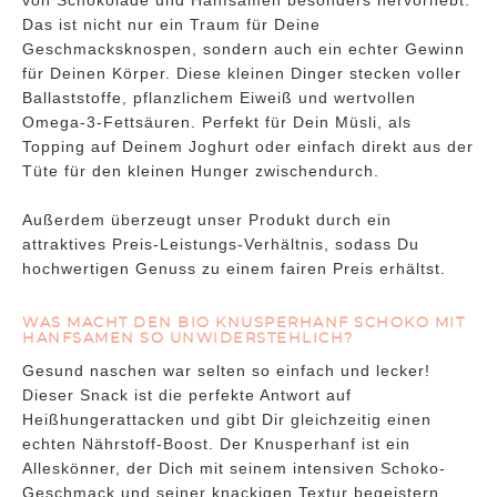
von Schokolade und Hanfsamen besonders hervorhebt.
Das ist nicht nur ein Traum für Deine
Geschmacksknospen, sondern auch ein echter Gewinn
für Deinen Körper. Diese kleinen Dinger stecken voller
Ballaststoffe, pflanzlichem Eiweiß und wertvollen
Omega-3-Fettsäuren. Perfekt für Dein Müsli, als
Topping auf Deinem Joghurt oder einfach direkt aus der
Tüte für den kleinen Hunger zwischendurch.
Außerdem überzeugt unser Produkt durch ein
attraktives Preis-Leistungs-Verhältnis, sodass Du
hochwertigen Genuss zu einem fairen Preis erhältst.
WAS MACHT DEN BIO KNUSPERHANF SCHOKO MIT
HANFSAMEN SO UNWIDERSTEHLICH?
Gesund naschen war selten so einfach und lecker!
Dieser Snack ist die perfekte Antwort auf
Heißhungerattacken und gibt Dir gleichzeitig einen
echten Nährstoff-Boost. Der Knusperhanf ist ein
Alleskönner, der Dich mit seinem intensiven Schoko-
Geschmack und seiner knackigen Textur begeistern