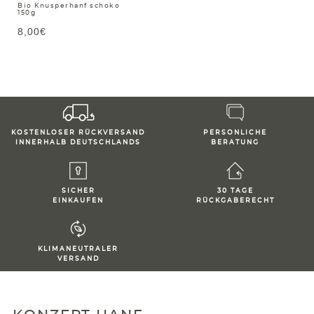
Bio Knusperhanf schoko
150g
8,00€
KOSTENLOSER RÜCKVERSAND
PERSONLICHE
INNERHALB DEUTSCHLANDS
BERATUNG
SICHER
30 TAGE
EINKAUFEN
RÜCKGABERECHT
KLIMANEUTRALER
VERSAND