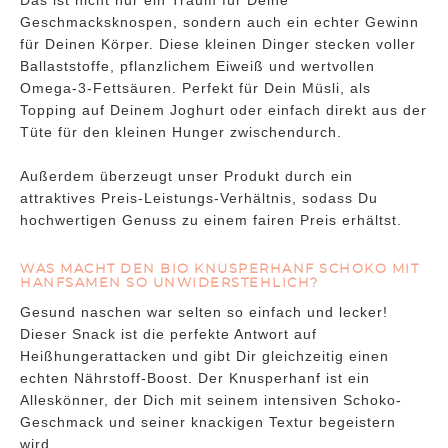
Das ist nicht nur ein Traum für Deine
Geschmacksknospen, sondern auch ein echter Gewinn
für Deinen Körper. Diese kleinen Dinger stecken voller
Ballaststoffe, pflanzlichem Eiweiß und wertvollen
Omega-3-Fettsäuren. Perfekt für Dein Müsli, als
Topping auf Deinem Joghurt oder einfach direkt aus der
Tüte für den kleinen Hunger zwischendurch.
Außerdem überzeugt unser Produkt durch ein
attraktives Preis-Leistungs-Verhältnis, sodass Du
hochwertigen Genuss zu einem fairen Preis erhältst.
WAS MACHT DEN BIO KNUSPERHANF SCHOKO MIT
HANFSAMEN SO UNWIDERSTEHLICH?
Gesund naschen war selten so einfach und lecker!
Dieser Snack ist die perfekte Antwort auf
Heißhungerattacken und gibt Dir gleichzeitig einen
echten Nährstoff-Boost. Der Knusperhanf ist ein
Alleskönner, der Dich mit seinem intensiven Schoko-
Geschmack und seiner knackigen Textur begeistern
wird.