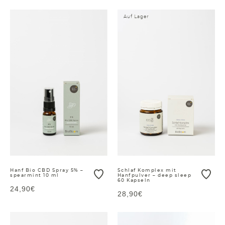
Auf Lager
Hanf Bio CBD Spray 5% –
Schlaf Komplex mit
spearmint 10 ml
Hanfpulver – deep sleep
60 Kapseln
24,90€
28,90€