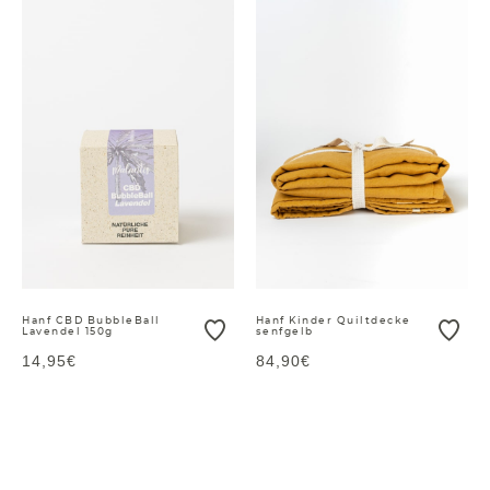
Hanf CBD BubbleBall
Hanf Kinder Quiltdecke
Lavendel 150g
senfgelb
14,95€
84,90€