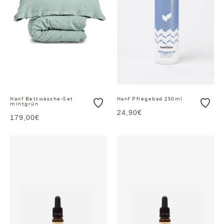
Hanf Bettwäsche-Set
Hanf Pflegebad 250ml
mintgrün
24,90€
179,00€