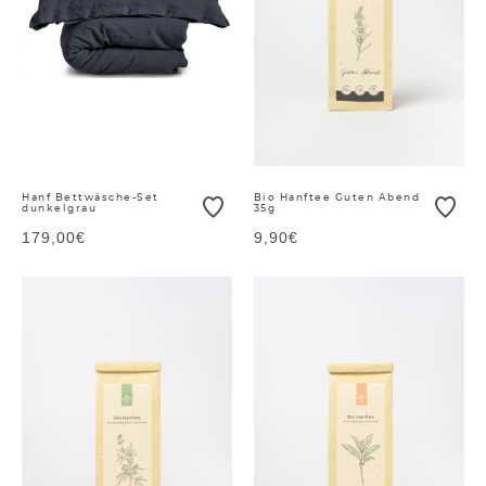
Hanf Bettwäsche-Set
Bio Hanftee Guten Abend
dunkelgrau
35g
179,00€
9,90€