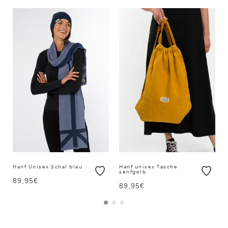
Hanf Unisex Schal blau
Hanf unisex Tasche
senfgelb
89,95€
89,95€