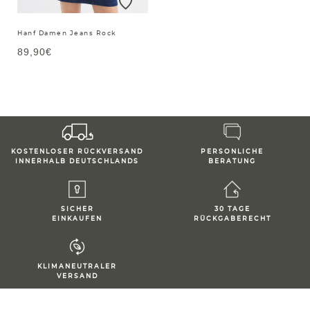
Hanf Damen Jeans Rock
89,90€
KOSTENLOSER RÜCKVERSAND
PERSONLICHE
INNERHALB DEUTSCHLANDS
BERATUNG
SICHER
30 TAGE
EINKAUFEN
RÜCKGABERECHT
KLIMANEUTRALER
VERSAND