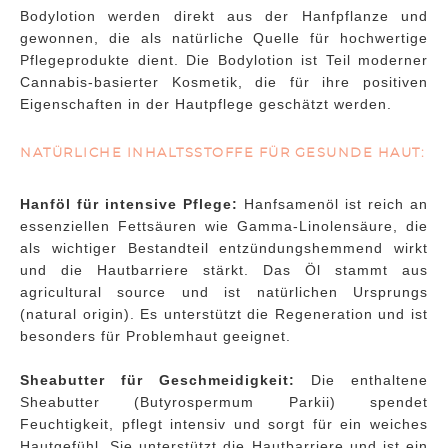
Bodylotion werden direkt aus der Hanfpflanze und
gewonnen, die als natürliche Quelle für hochwertige
Pflegeprodukte dient. Die Bodylotion ist Teil moderner
Cannabis-basierter Kosmetik, die für ihre positiven
Eigenschaften in der Hautpflege geschätzt werden.
NATÜRLICHE INHALTSSTOFFE FÜR GESUNDE HAUT:
Hanföl für intensive Pflege:
Hanfsamenöl ist reich an
essenziellen Fettsäuren wie Gamma-Linolensäure, die
als wichtiger Bestandteil entzündungshemmend wirkt
und die Hautbarriere stärkt. Das Öl stammt aus
agricultural source und ist natürlichen Ursprungs
(natural origin). Es unterstützt die Regeneration und ist
besonders für Problemhaut geeignet.
Sheabutter für Geschmeidigkeit:
Die enthaltene
Sheabutter (Butyrospermum Parkii) spendet
Feuchtigkeit, pflegt intensiv und sorgt für ein weiches
Hautgefühl. Sie unterstützt die Hautbarriere und ist ein