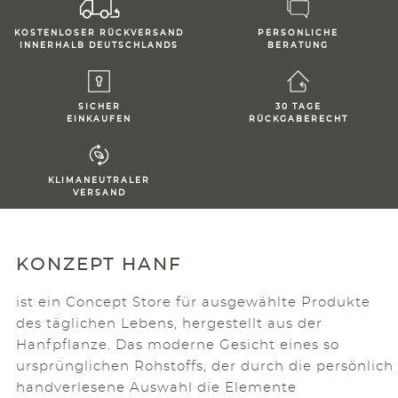
KOSTENLOSER RÜCKVERSAND
PERSONLICHE
INNERHALB DEUTSCHLANDS
BERATUNG
SICHER
30 TAGE
EINKAUFEN
RÜCKGABERECHT
KLIMANEUTRALER
VERSAND
KONZEPT HANF
ist ein Concept Store für ausgewählte Produkte
des täglichen Lebens, hergestellt aus der
Hanfpflanze. Das moderne Gesicht eines so
ursprünglichen Rohstoffs, der durch die persönlich
handverlesene Auswahl die Elemente