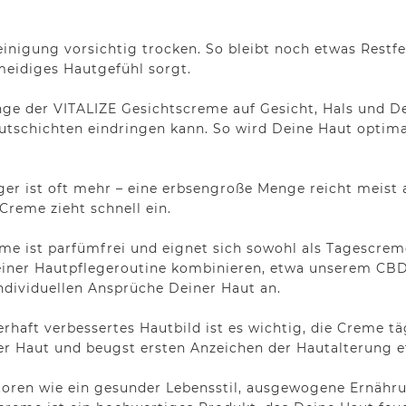
inigung vorsichtig trocken. So bleibt noch etwas Restfe
meidiges Hautgefühl sorgt.
nge der VITALIZE Gesichtscreme auf Gesicht, Hals und De
autschichten eindringen kann. So wird Deine Haut optima
er ist oft mehr – eine erbsengroße Menge reicht meist a
 Creme zieht schnell ein.
me ist parfümfrei und eignet sich sowohl als Tagescre
einer Hautpflegeroutine kombinieren, etwa unserem CBD 
individuellen Ansprüche Deiner Haut an.
erhaft verbessertes Hautbild ist es wichtig, die Creme
er Haut und beugst ersten Anzeichen der Hautalterung ef
ktoren wie ein gesunder Lebensstil, ausgewogene Ernähr