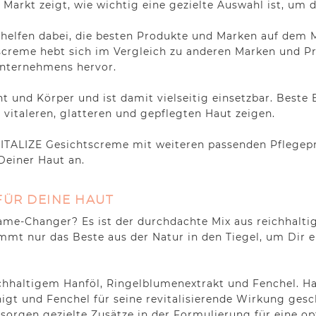
Markt zeigt, wie wichtig eine gezielte Auswahl ist, um d
 helfen dabei, die besten Produkte und Marken auf dem M
screme hebt sich im Vergleich zu anderen Marken und Pr
Unternehmens hervor.
t und Körper und ist damit vielseitig einsetzbar. Beste
 vitaleren, glatteren und gepflegten Haut zeigen.
VITALIZE Gesichtscreme mit weiteren passenden Pflegep
Deiner Haut an.
FÜR DEINE HAUT
-Changer? Es ist der durchdachte Mix aus reichhaltigen
mmt nur das Beste aus der Natur in den Tiegel, um Dir 
ichhaltigem Hanföl, Ringelblumenextrakt und Fenchel. Ha
gt und Fenchel für seine revitalisierende Wirkung gesch
 sorgen gezielte Zusätze in der Formulierung für eine 