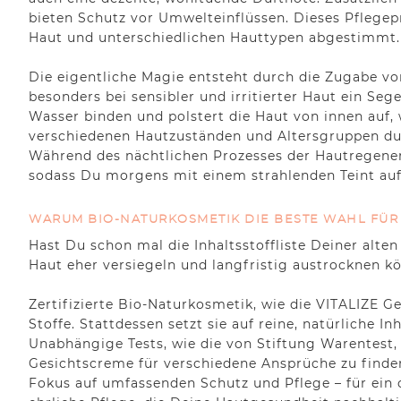
bieten Schutz vor Umwelteinflüssen. Dieses Pflegep
Haut und unterschiedlichen Hauttypen abgestimmt.
Die eigentliche Magie entsteht durch die Zugabe v
besonders bei sensibler und irritierter Haut ein Se
Wasser binden und polstert die Haut von innen auf,
verschiedenen Hautzuständen und Altersgruppen durc
Während des nächtlichen Prozesses der Hautregener
sodass Du morgens mit einem strahlenden Teint aufwac
WARUM BIO-NATURKOSMETIK DIE BESTE WAHL FÜR 
Hast Du schon mal die Inhaltsstoffliste Deiner alten
Haut eher versiegeln und langfristig austrocknen k
Zertifizierte Bio-Naturkosmetik, wie die VITALIZE G
Stoffe. Stattdessen setzt sie auf reine, natürliche 
Unabhängige Tests, wie die von Stiftung Warentest,
Gesichtscreme für verschiedene Ansprüche zu finden
Fokus auf umfassenden Schutz und Pflege – für ein o