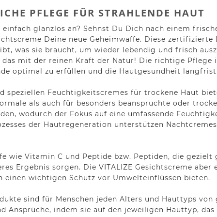
LICHE PFLEGE FÜR STRAHLENDE HAUT
einfach glanzlos an? Sehnst Du Dich nach einem frische
sichtscreme Deine neue Geheimwaffe. Diese zertifizierte
bt, was sie braucht, um wieder lebendig und frisch ausz
 das mit der reinen Kraft der Natur! Die richtige Pflege 
 optimal zu erfüllen und die Hautgesundheit langfristi
d speziellen Feuchtigkeitscremes für trockene Haut bie
normale als auch für besonders beanspruchte oder trocke
rden, wodurch der Fokus auf eine umfassende Feuchtigk
ozesses der Hautregeneration unterstützen Nachtcremes
e wie Vitamin C und Peptide bzw. Peptiden, die gezielt 
eres Ergebnis sorgen. Die VITALIZE Gesichtscreme aber e
h einen wichtigen Schutz vor Umwelteinflüssen bieten.
odukte sind für Menschen jeden Alters und Hauttyps von
nd Ansprüche, indem sie auf den jeweiligen Hauttyp, das