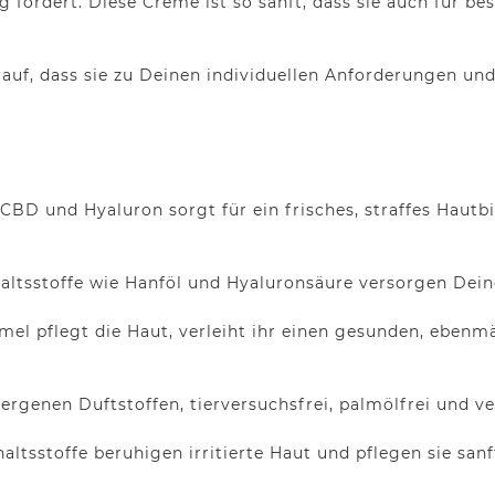
g fördert. Diese Creme ist so sanft, dass sie auch für 
auf, dass sie zu Deinen individuellen Anforderungen un
BD und Hyaluron sorgt für ein frisches, straffes Hautb
haltsstoffe wie Hanföl und Hyaluronsäure versorgen Dein
rmel pflegt die Haut, verleiht ihr einen gesunden, eben
lergenen Duftstoffen, tierversuchsfrei, palmölfrei und v
haltsstoffe beruhigen irritierte Haut und pflegen sie sanf