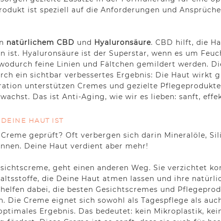
rodukt ist speziell auf die Anforderungen und Ansprüche
on
natürlichem CBD
und
Hyaluronsäure
. CBD hilft, die 
gen ist. Hyaluronsäure ist der Superstar, wenn es um Feu
 wodurch feine Linien und Fältchen gemildert werden. D
h ein sichtbar verbessertes Ergebnis: Die Haut wirkt gl
ation unterstützen Cremes und gezielte Pflegeprodukte
hst. Das ist Anti-Aging, wie wir es lieben: sanft, effek
DEINE HAUT IST
 Creme geprüft? Oft verbergen sich darin Mineralöle, Sili
önnen. Deine Haut verdient aber mehr!
esichtscreme, geht einen anderen Weg. Sie verzichtet ko
Inhaltsstoffe, die Deine Haut atmen lassen und ihre natür
 helfen dabei, die besten Gesichtscremes und Pflegeprod
. Die Creme eignet sich sowohl als Tagespflege als au
ptimales Ergebnis. Das bedeutet: kein Mikroplastik, kei