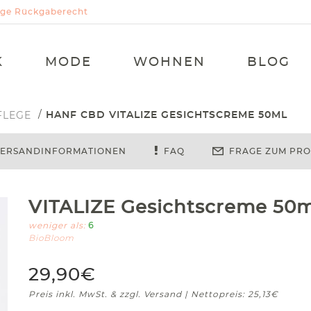
Tage Rückgaberecht
K
MODE
WOHNEN
BLOG
FLEGE
HANF CBD VITALIZE GESICHTSCREME 50ML
ERSANDINFORMATIONEN
FAQ
FRAGE ZUM PR
VITALIZE Gesichtscreme 50m
weniger als:
6
BioBloom
29,90€
Preis inkl. MwSt. & zzgl. Versand | Nettopreis: 25,13€