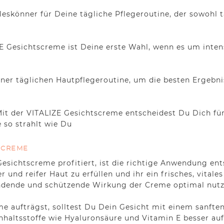
lleskönner für Deine tägliche Pflegeroutine, der sowohl
E Gesichtscreme ist Deine erste Wahl, wenn es um inten
einer täglichen Hautpflegeroutine, um die besten Ergebni
Mit der VITALIZE Gesichtscreme entscheidest Du Dich für 
e so strahlt wie Du
SCREME
Gesichtscreme profitiert, ist die richtige Anwendung e
 und reifer Haut zu erfüllen und ihr ein frisches, vitale
endende und schützende Wirkung der Creme optimal nutz
e aufträgst, solltest Du Dein Gesicht mit einem sanft
Inhaltsstoffe wie Hyaluronsäure und Vitamin E besser a