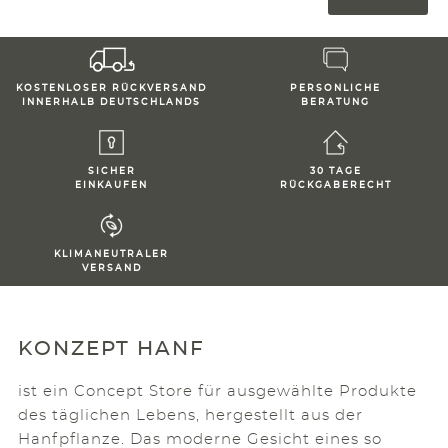
KOSTENLOSER RÜCKVERSAND
PERSONLICHE
INNERHALB DEUTSCHLANDS
BERATUNG
SICHER
30 TAGE
EINKAUFEN
RÜCKGABERECHT
KLIMANEUTRALER
VERSAND
KONZEPT HANF
ist ein Concept Store für ausgewählte Produkte
des täglichen Lebens, hergestellt aus der
Hanfpflanze. Das moderne Gesicht eines so