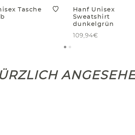
nisex Tasche
Hanf Unisex
lb
Sweatshirt
dunkelgrün
109,94€
ÜRZLICH ANGESEH