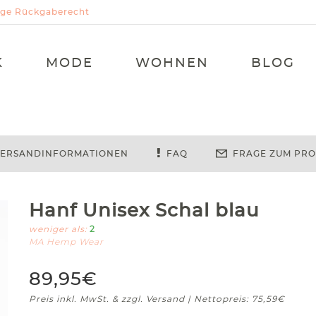
Tage Rückgaberecht
K
MODE
WOHNEN
BLOG
ERSANDINFORMATIONEN
FAQ
FRAGE ZUM PR
Hanf Unisex Schal blau
weniger als:
2
MA Hemp Wear
89,95€
Preis inkl. MwSt. & zzgl. Versand | Nettopreis: 75,59€