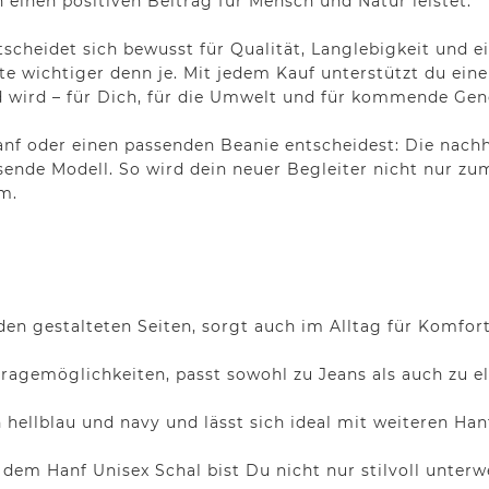
 einen positiven Beitrag für Mensch und Natur leistet.
tscheidet sich bewusst für Qualität, Langlebigkeit und 
ute wichtiger denn je. Mit jedem Kauf unterstützt du ei
d wird – für Dich, für die Umwelt und für kommende Gen
anf oder einen passenden Beanie entscheidest: Die nach
assende Modell. So wird dein neuer Begleiter nicht nur 
m.
en gestalteten Seiten, sorgt auch im Alltag für Komfort
Tragemöglichkeiten, passt sowohl zu Jeans als auch zu e
 hellblau und navy und lässt sich ideal mit weiteren Han
dem Hanf Unisex Schal bist Du nicht nur stilvoll unterw