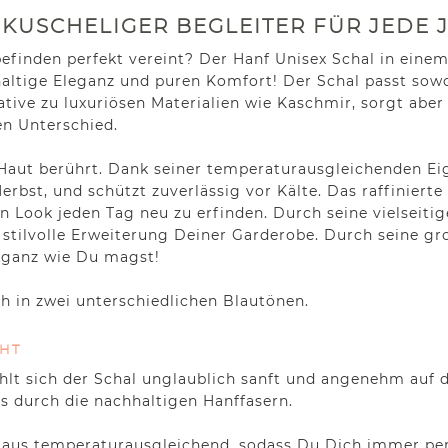
 KUSCHELIGER BEGLEITER FÜR JEDE 
lbefinden perfekt vereint? Der Hanf Unisex Schal in ein
haltige Eleganz und puren Komfort! Der Schal passt sowoh
rnative zu luxuriösen Materialien wie Kaschmir, sorgt a
en Unterschied.
ne Haut berührt. Dank seiner temperaturausgleichenden E
st, und schützt zuverlässig vor Kälte. Das raffinierte
nen Look jeden Tag neu zu erfinden. Durch seine vielsei
e stilvolle Erweiterung Deiner Garderobe. Durch seine g
 ganz wie Du magst!
h in zwei unterschiedlichen Blautönen.
CHT
ühlt sich der Schal unglaublich sanft und angenehm auf d
ls durch die nachhaltigen Hanffasern.
 aus temperaturausgleichend, sodass Du Dich immer perf