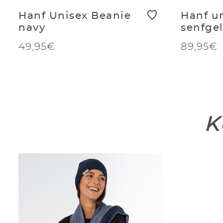
Hanf Unisex Beanie
Hanf u
navy
senfge
49,95€
89,95€
K