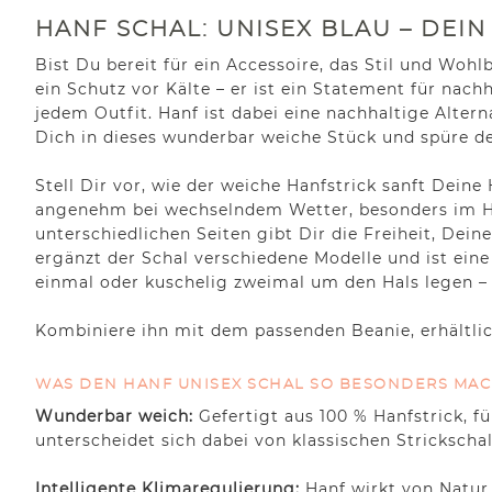
HANF SCHAL: UNISEX BLAU – DEIN
Bist Du bereit für ein Accessoire, das Stil und Woh
ein Schutz vor Kälte – er ist ein Statement für nach
jedem Outfit. Hanf ist dabei eine nachhaltige Alte
Dich in dieses wunderbar weiche Stück und spüre d
Stell Dir vor, wie der weiche Hanfstrick sanft Dei
angenehm bei wechselndem Wetter, besonders im Herb
unterschiedlichen Seiten gibt Dir die Freiheit, Dei
ergänzt der Schal verschiedene Modelle und ist ein
einmal oder kuschelig zweimal um den Hals legen –
Kombiniere ihn mit dem passenden Beanie, erhältlic
WAS DEN HANF UNISEX SCHAL SO BESONDERS MA
Wunderbar weich:
Gefertigt aus 100 % Hanfstrick, f
unterscheidet sich dabei von klassischen Strickscha
Intelligente Klimaregulierung:
Hanf wirkt von Natur