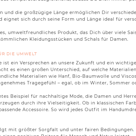
n und die großzügige Länge ermöglichen Dir verschieden
 eignet sich durch seine Form und Länge ideal für vers
iges, umweltfreundliches Produkt, das Dich über viele Sa
erkömmlichen Kleidungsstücken und Schals für Damen.
ÜR DIE UMWELT
sie ist ein Versprechen an unsere Zukunft und ein wichti
cht es einen großen Unterschied, auf welche Materialien
dliche Materialien wie Hanf, Bio-Baumwolle und Viscose
angenehmes Tragegefühl – egal, ob im Winter, Sommer od
htes Beispiel für nachhaltige Mode, die Damen und Herr
erzeugen durch ihre Vielseitigkeit. Ob in klassischen Fa
 passende Accessoire. So wird jedes Outfit im Handumdr
lgt mit größter Sorgfalt und unter fairen Bedingungen. S